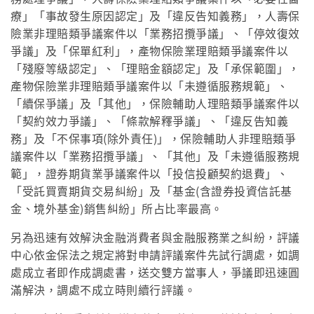
療」「事故發生原因認定」及「違反告知義務」，人壽保
險業非理賠類爭議案件以「業務招攬爭議」、「停效復效
爭議」及「保單紅利」，產物保險業理賠類爭議案件以
「殘廢等級認定」、「理賠金額認定」及「承保範圍」，
產物保險業非理賠類爭議案件以「未遵循服務規範」、
「續保爭議」及「其他」，保險輔助人理賠類爭議案件以
「契約效力爭議」、「條款解釋爭議」、「違反告知義
務」及「不保事項(除外責任)」，保險輔助人非理賠類爭
議案件以「業務招攬爭議」、「其他」及「未遵循服務規
範」，證券期貨業爭議案件以「投信投顧契約退費」、
「受託買賣期貨交易糾紛」及「基金(含證券投資信託基
金、境外基金)銷售糾紛」所占比率最高。
另為迅速有效解決金融消費者與金融服務業之糾紛，評議
中心依金保法之規定將對申請評議案件先試行調處，如調
處成立者即作成調處書，送交雙方當事人，爭議即迅速圓
滿解決，調處不成立時則續行評議。