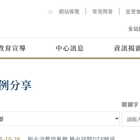
:::
網站導覽
常見問答
金管
全站
教育宣導
中心訊息
資訊揭
例分享
關鍵字
5-10-28
刷卡消費停看聽 務必詳閱OTP簡訊