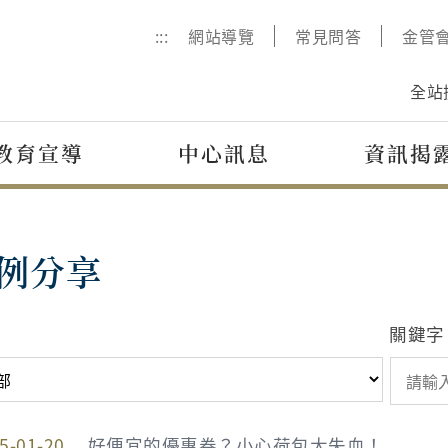
:::
網站導覽
常見問答
金管
全站
教育宣導
中心訊息
資訊揭
例分享
關鍵字
5-01-20
好便宜的優惠券？小心荷包大失血！