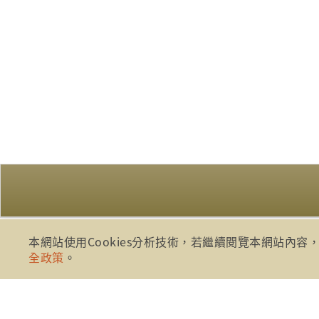
本網站使用Cookies分析技術，若繼續閱覽本網站內容，
:::
全政策
。
財團法人金融消費評議中心 著作權
地址：10041台北市忠孝西路一段四