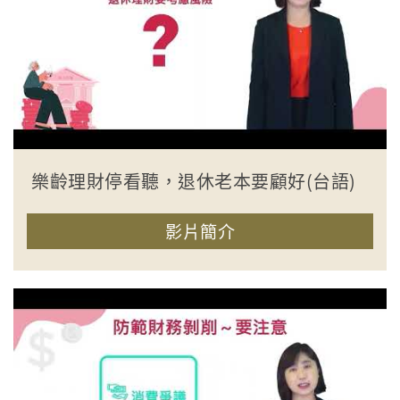
樂齡理財停看聽，退休老本要顧好(台語)
影片簡介
收合簡介