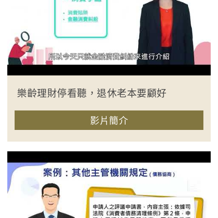
樂齡理財停看聽，退休老本要顧好
影片簡介
收合簡介