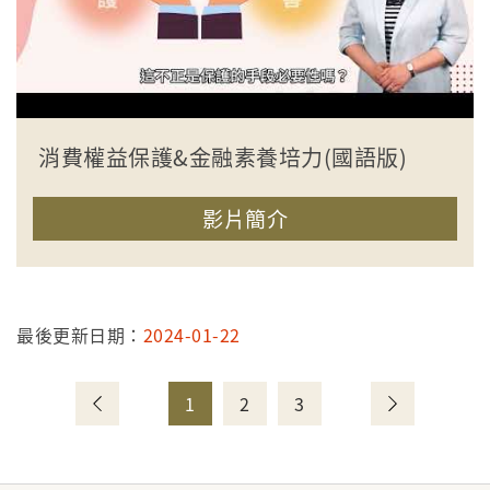
消費權益保護&金融素養培力(國語版)
影片簡介
收合簡介
最後更新日期：
2024-01-22
1
2
3