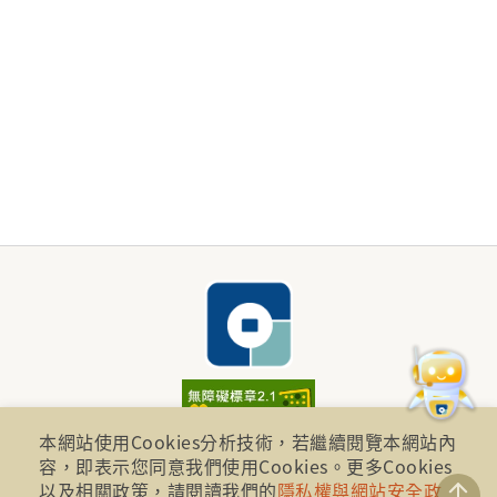
本網站使用Cookies分析技術，若繼續閱覽本網站內
財團法人金融消費評議中心 著作權所有
容，即表示您同意我們使用Cookies。更多Cookies
地址：10041台北市忠孝西路一段四號17樓(崇聖大樓)
以及相關政策，請閱讀我們的
隱私權與網站安全政