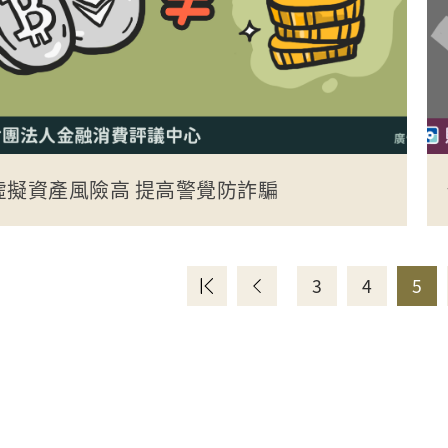
虛擬資產風險高 提高警覺防詐騙
3
4
5