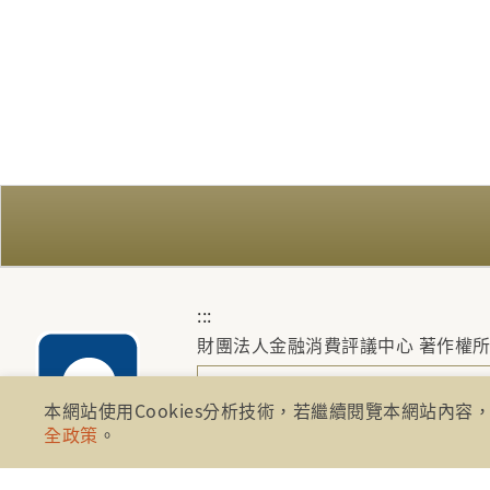
:::
財團法人金融消費評議中心 著作權
地址：10041台北市忠孝西路一段四
本網站使用Cookies分析技術，若繼續閱覽本網站內容，
電話：886-2-2316-1288
全政策
。
傳真：886-2-2316-1299