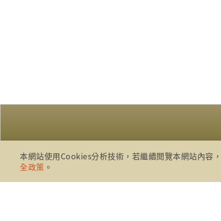
本網站使用Cookies分析技術，若繼續閱覽本網站內容，
:::
全政策
。
財團法人金融消費評議中心 著作權
地址：10041台北市忠孝西路一段四
電話：886-2-2316-1288