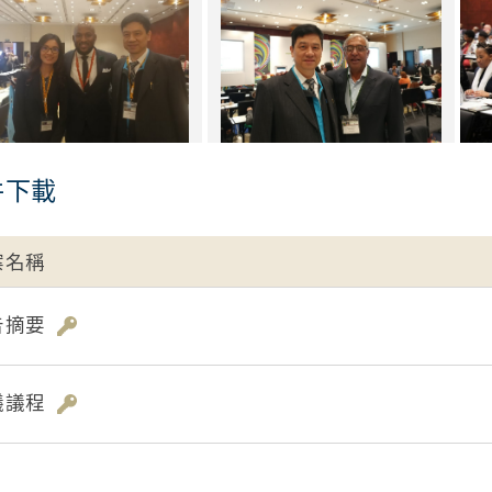
件下載
案名稱
告摘要
議議程