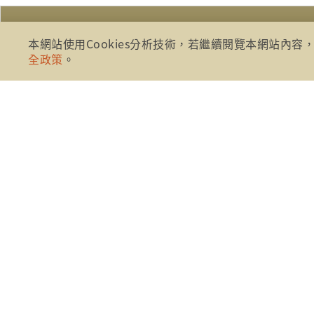
本網站使用Cookies分析技術，若繼續閱覽本網站內容，
全政策
。
:::
財團法人金融消費評議中心 著作權
地址：10041台北市忠孝西路一段四
電話：886-2-2316-1288
傳真：886-2-2316-1299
金融服務專線：1998
金融消費爭議免費服務專線：0800-7898
免費服務專線時間： AM8:30 - PM5:
臨櫃接待服務時間： AM9:00 - PM5: