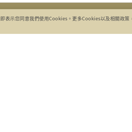
選單展開
即表示您同意我們使用Cookies。更多Cookies以及相關政
所有
號17樓(崇聖大樓)
85、0800-869899
30
00