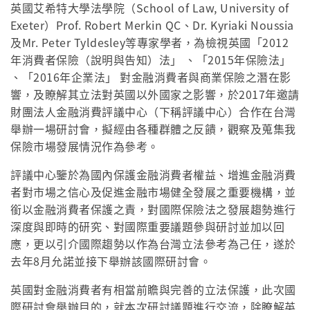
英國艾希特大學法學院（School of Law, University of
Exeter）Prof. Robert Merkin QC、Dr. Kyriaki Noussia
及Mr. Peter Tyldesley等專家學者，為檢視英國「2012
年消費者保險（說明與告知）法」 、「2015年保險法」
、「2016年企業法」 對金融消費者與商業保險之潛在影
響，及瞭解其立法對英國以外國家之影響，於2017年邀請
財團法人金融消費評議中心（下稱評議中心）合作在台灣
舉辦一場研討會，擬經由各種群體之反饋，觀察及蒐集我
保險市場發展情況作為參考。
評議中心鑒於為國內保護金融消費者權益、增進金融消費
者對市場之信心及促進金融市場健全發展之重要機構，並
銜以金融消費者保護之責，對國際保險法之發展趨勢進行
深度與即時的研究、對國際重要議題參與研討並加以回
應，更以引介國際趨勢以作為台灣立法參考為己任，遂於
去年8月允諾並接下舉辦該國際研討會。
英國對金融消費者有相當前瞻與完善的立法保護，此次國
際研討會舉辦目的，就本次研討議題進行交流，除瞭解英