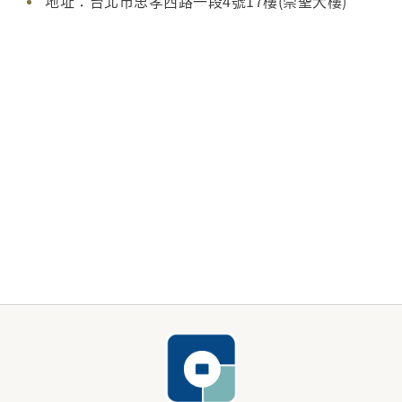
地址：台北市忠孝西路一段4號17樓(崇聖大樓)