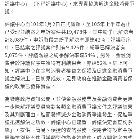
評議中心」（下稱評議中心)，來專責協助解決金融消費爭
議。
評議中心自101年1月2日正式營運，至105年上半年為止
已受理並結案之申訴案件共19,478件，其中紛爭已解決者
計8,089件，申訴階段之紛爭解決率即達42%；評議程序
中，已結案之評議案件則有9,426件，紛爭已解決者有
5,075件，評議階段之紛爭解決率達54%；另外，金融消
費者於評議程序中獲得有利結果者，亦達52%。綜上可
知，評議中心在金融消費者權益之保護及促進金融消費爭
議之解決上，已初見成效，足見政府在推動金融消費者保
護的政策已發揮實益。
為響應政府資訊公開，並使金融服務業及金融消費者更進
一步瞭解評議委員會對各類金融消費爭議案件之評議結果
及其判斷理由，進而發揮減少金融消費爭議發生、促進爭
議迅速解決之功效，評議中心已建置「評議決定書查詢系
統」，提供一簡易、便捷的查詢服務，使用者得設定金融
服務業別及案件爭議類型作為查詢條件，或以關鍵字方式