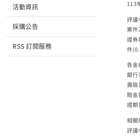
113
活動資訊
評議
採購公告
案件及
證券
RSS 訂閱服務
件(
各金
銀行
壽險
賠金
證期
相關統
評議中