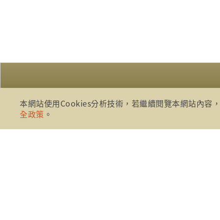
本網站使用Cookies分析技術，若繼續閱覽本網站內容，
全政策
。
:::
財團法人金融消費評議中心 著作權
地址：10041台北市忠孝西路一段四
電話：886-2-2316-1288
傳真：886-2-2316-1299
金融服務專線：1998