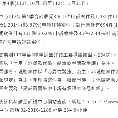
年第4季(113年10月1日至113年12月31日)
中心113年第4季合計收受3,615件申訴案件及1,432件申
1,201件(83.87％)申請評議案件；銀行業計有694件(1
期貨業計有131件(3.62％)申訴案件及35件(2.44％)
0.07％)申請評議案件。
融業別113年第4季申訴暨評議主要爭議類型，說明如下
業以「信用卡消費款代償、結清或爭議款爭議」為主。
業部分，理賠案件以「必要性醫療」為主，非理賠案件
額認定」為主，非理賠案件為「續保爭議」；保險輔助
業主要為「受託買賣集中市場有價證券交易糾紛」。
計資料請至評議中心網站查詢，網址：https：//www.foi
心 電話 02-2316-1288 分機 234 謝小姐