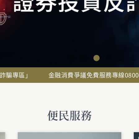
評議決定書查詢
金融知識天地
農險專區
不受理
案例分
TRF
議調處
本中心官網建置去識別化
透過宣導圖文、知識分享
本中心自110年1月1日起
本中心處
分享金融
評議書公開揭露查詢專
及相關金融知識宣導網，
受託辦理農會、漁會提供
金融服務
讓您了解
若投資人
區，將所有去識別化之不
宣導金融知識及詐騙防
之農業保險商品所生之爭
所產生的
避免爭議
雜性高風
受理決定書及評議決定書
範。
議調處。
注意如有
權益。
品（含性
公開上網供各界查詢。
第二項之
爭議時，
不予受理
督管理委
」
金融消費爭議免費服務專線0800-789885
受理投資
便民服務