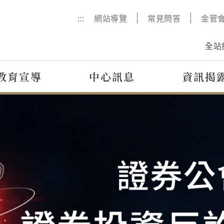
:::
網站導覽
常見問答
金管
全站
教育宣導
中心訊息
資訊揭
評議流程圖
宣導影音
國際專區
申訴諮
數位課
學保專
，
宣
以圖表方式，完整介紹評
透過宣導短片、微電影及
分享本中心過往參與國際
提供線上
提供金融
本中心自1
融
與
議流程。
廣播等影音，宣導正確金
事務之紀錄 (內容包含參
務，我們
數位課程
受託辦理
融消費觀念及金融剝削防
訪、考察、會議及其
分派至相
練及宣導
體保險之
範
範。
他)。