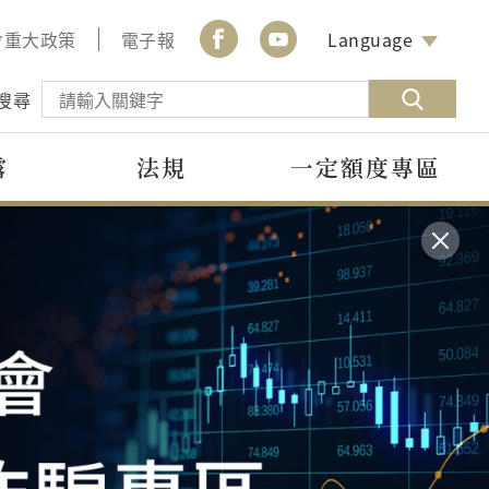
會重大政策
電子報
Language
搜尋
露
法規
一定額度專區
詢信箱
程申請
區
宣導活動
性別平權暨勞工權
益專區
申訴或諮詢的服
服務業免費申請
09年8月1日起
分享金融消費者與金融服
會由專人受理並
，以進行教育訓
高中以下學生團
務業之宣導活動與花絮，
本中心性騷擾防治措施與
關單位處理。
。
爭議調處。
以及提供相關活動資訊。
申訴管道，並分享性別平
權與勞工權益參考資訊。