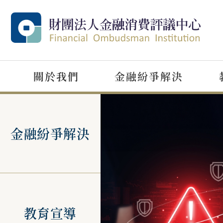
關於我們
金融紛爭解決
:::
如何申請
講師派員申請
樂齡專區
金融紛爭解決
第一步驟-向金融服務業
提供免費講師申請資源
分享樂齡宣導影音、文
申訴。
宣導金融知識及分享金
及活動，以及相關法規
第二步驟-申請評議。
消費爭議案例。
網站等資訊，宣導金融
（財務）剝削及詐騙防
觀念。
教育宣導