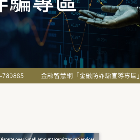
的情形
享
暨類似商品爭
融資租賃業專區
專區
理金融消費者與
消費爭議案例，
本中心處理114年9月15
業因商品或服務
爭議發生原因，
日起自然人與融資租賃公
與銀行間有關複
民事爭議，但請
發生及保障自身
司之間具類似融資性質業
險衍生性金融商
金保法二十四條
務所生之爭議。
質類似者）發生
情形，本中心將
本中心依金融監
。
員會之委託，得
金融智慧網「金融防詐騙宣導專區」
性
人申請調處。