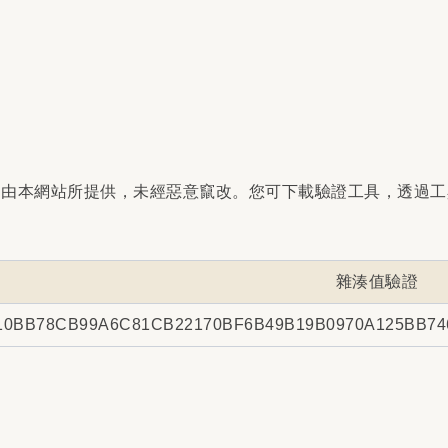
是由本網站所提供，未經惡意竄改。您可下載驗證工具，透過工
雜湊值驗證
10BB78CB99A6C81CB22170BF6B49B19B0970A125BB74