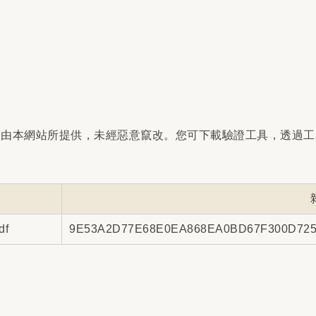
是由本網站所提供，未經惡意竄改。您可下載驗證工具，透過工
f
9E53A2D77E68E0EA868EA0BD67F300D72