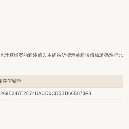
具計算檔案的雜湊值與本網站所標示的雜湊值驗證碼進行比
雜湊值驗證
5268E247E2E74BACD0CD5BD66B873F8