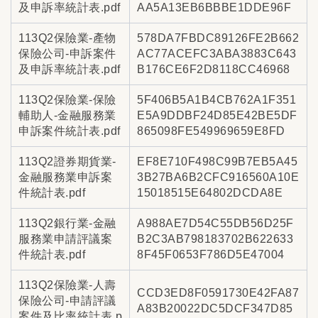
及申訴率統計表.pdf
AA5A13EB6BBBE1DDE96F
113Q2保險業-產物
578DA7FBDC89126FE2B662
保險公司-申訴案件
AC77ACEFC3ABA3883C643
及申訴率統計表.pdf
B176CE6F2D8118CC46968
113Q2保險業-保險
5F406B5A1B4CB762A1F351
輔助人-金融服務業
E5A9DDBF24D85E42BE5DF
申訴案件統計表.pdf
865098FE549969659E8FD
113Q2證券期貨業-
EF8E710F498C99B7EB5A45
金融服務業申訴案
3B27BA6B2CFC916560A10E
件統計表.pdf
15018515E64802DCDA8E
113Q2銀行業-金融
A988AE7D54C55DB56D25F
服務業申請評議案
B2C3AB798183702B622633
件統計表.pdf
8F45F0653F786D5E47004
113Q2保險業-人壽
CCD3ED8F0591730E42FA87
保險公司-申請評議
A83B20022DC5DCF347D85
案件及比率統計表.p