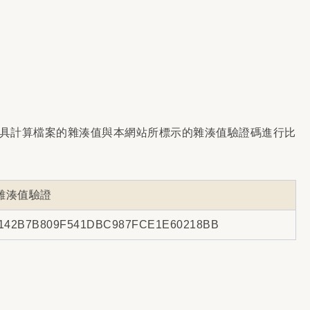
具計算檔案的雜湊值與本網站所標示的雜湊值驗證碼進行比
雜湊值驗證
142B7B809F541DBC987FCE1E60218BB