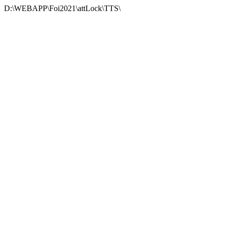
D:\WEBAPP\Foi2021\attLock\TTS\