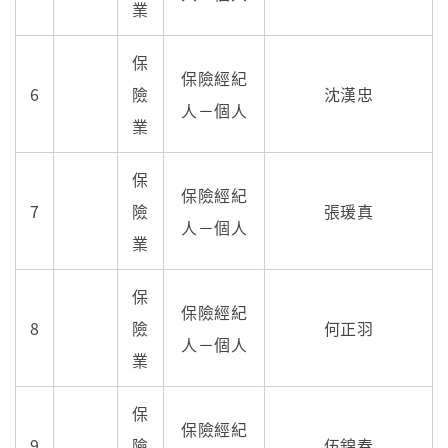
業
保
保險經紀
6
險
沈漢忠
人－個人
業
保
保險經紀
7
險
張瑗真
人－個人
業
保
保險經紀
8
險
何正羽
人－個人
業
保
保險經紀
9
險
伍錦春