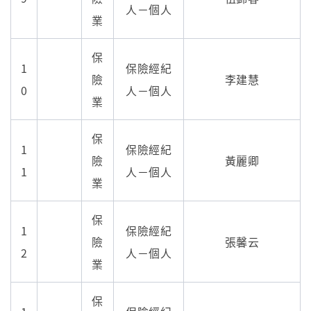
人－個人
業
保
1
保險經紀
險
李建慧
0
人－個人
業
保
1
保險經紀
險
黃麗卿
1
人－個人
業
保
1
保險經紀
險
張馨云
2
人－個人
業
保