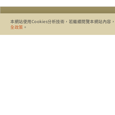
本網站使用Cookies分析技術，若繼續閱覽本網站內容，
全政策
。
:::
財團法人金融消費評議中心 著作權
地址：10041台北市忠孝西路一段四
電話：886-2-2316-1288
傳真：886-2-2316-1299
金融服務專線：1998
金融消費爭議免費服務專線：0800-7898
免費服務專線時間： AM8:30 - PM5:
臨櫃接待服務時間： AM9:00 - PM5: