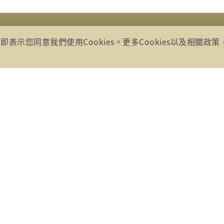
選單展開
即表示您同意我們使用Cookies。更多Cookies以及相關政
所有
號17樓(崇聖大樓)
85、0800-869899
30
00