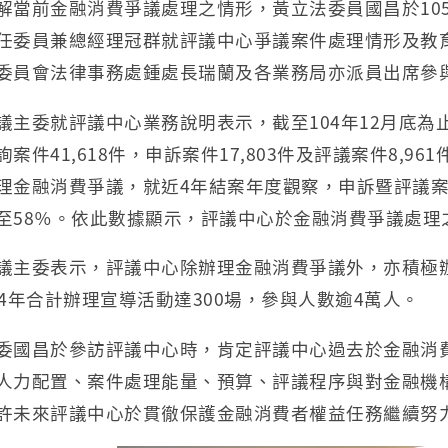
解當前金融消費爭議處理之情形，黃立法委員國昌於105
任委員兼總經理冠群就評議中心爭議案件處理情形及教
委員會法律事務處鍾處長瑞蘭及各業務局亦派員出席參
議主委就評議中心業務說明表示，截至104年12月底為止
詢案件41,618件，申訴案件17,803件及評議案件8,
理金融消費爭議，就近4年結案年度觀察，申訴暨評議案件
至58％。依此數據顯示，評議中心於金融消費爭議處理
議主委表示，評議中心除辦理金融消費爭議外，亦積極辦
04年合計辦理宣導活動達300場，參與人數逾4萬人。
委國昌於參訪評議中心時，肯定評議中心過去於金融消
人力配置、案件處理能量、預算、評議程序與對金融機
許未來評議中心於貫徹保護金融消費者權益任務繼續努