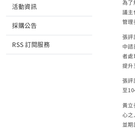
為了
活動資訊
議主
管理
採購公告
張評
RSS 訂閱服務
中諮
者處
提升
張評
至1
黃立
心之
並期