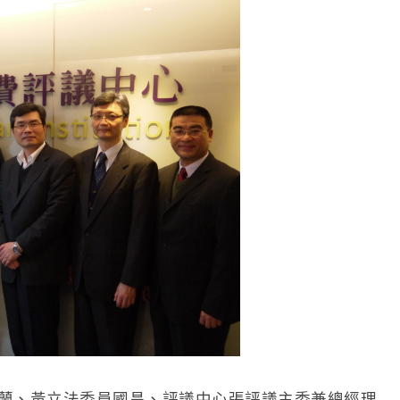
蘭、黃立法委員國昌、評議中心張評議主委兼總經理