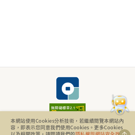
本網站使用Cookies分析技術，若繼續閱覽本網站內
財團法人金融消費評議中心 著作權所有
容，即表示您同意我們使用Cookies。更多Cookies
地址：10041台北市忠孝西路一段四號17樓(崇聖大樓)
以及相關政策，請閱讀我們的
隱私權與網站安全政