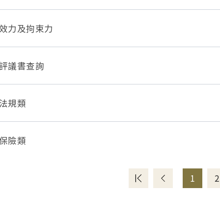
效力及拘束力
評議書查詢
法規類
保險類
1
2