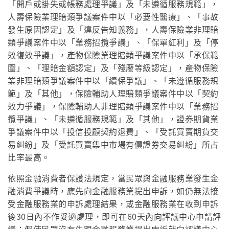
「開戶或掛失或帳務處理爭議」及「未遵循服務規範」，
人壽保險業理賠類爭議案件中以「必要性醫療」、「事故
發生原因認定」及「違反告知義務」，人壽保險業非理賠
類爭議案件中以「業務招攬爭議」、「保單紅利」及「停
效復效爭議」，產物保險業理賠類爭議案件中以「承保範
圍」、「理賠金額認定」及「殘廢等級認定」，產物保險
業非理賠類爭議案件中以「續保爭議」、「未遵循服務規
範」及「其他」，保險輔助人理賠類爭議案件中以「契約
效力爭議」，保險輔助人非理賠類爭議案件中以「業務招
攬爭議」、「未遵循服務規範」及「其他」，證券期貨業
爭議案件中以「投信投顧契約退費」、「受託買賣期貨交
易糾紛」及「受託買賣集中市場有價證券交易糾紛」所占
比率最高。
依照金融消費者保護法規定，當民眾與金融服務業發生金
融消費爭議時，應先向金融服務業提出申訴，如仍無法接
受金融服務業的申訴處理結果，或金融服務業在收到申訴
後30日內不作妥適處理，即可在60天內向評議中心申請評