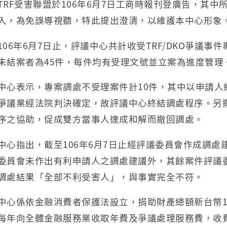
TRF受害聯盟於106年6月7日工商時報刊登廣告，其
入，為免誤導視聽，特此提出澄清，以維護本中心形象
106年6月7日止，評議中心共計收受TRF/DKO爭議事
未結案者為45件，每件均有受理文號並立案為進度管理
中心表示，專案調處不受理案件計10件，其中以申請
爭議業經法院判決確定，故評議中心終結調處程序。另撤
序之協助，促成雙方當事人達成和解而撤回調處。
中心指出，截至106年6月7日止經評議委員會作成調處
委員會未作出有利申請人之調處建議外，其餘案件評議
調處結果「全部不利受害人」，與事實完全不符。
中心係依金融消費者保護法設立，捐助財產總額新台幣
每年向全體金融服務業收取年費及爭議處理服務費，收