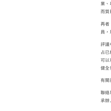
業、
而質
再者
員，
評議
占已
可以
健全
有關
聯絡
承辦