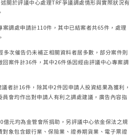
中所述關於評議中心處理TRF爭議調處情形與實際狀況有
。
件專案調處申請計110件，其中已結案者共65件，處理
。
人經多次催告仍未補正相關資料者居多數，部分案件則
回案件計36件，其中26件係因經由評議中心專案調
建議者計16件，除其中2件因申請人投資結果為獲利，
委員會均作出對申請人有利之調處建議，廣告內容指
10億元均為金管會所捐助，另評議中心依金保法之規
費對象包含銀行業、保險業、證券期貨業、電子票證