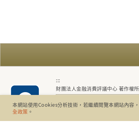
:::
財團法人金融消費評議中心 著作權
地址：10041台北市忠孝西路一段四
本網站使用Cookies分析技術，若繼續閱覽本網站內容，
全政策
。
電話：886-2-2316-1288
傳真：886-2-2316-1299
金融服務專線：1998