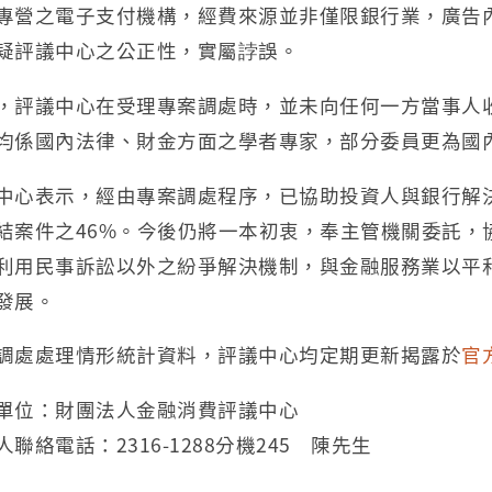
專營之電子支付機構，經費來源並非僅限銀行業，廣告
疑評議中心之公正性，實屬誖誤。
，評議中心在受理專案調處時，並未向任何一方當事人
均係國內法律、財金方面之學者專家，部分委員更為國
中心表示，經由專案調處程序，已協助投資人與銀行解決
結案件之46%。今後仍將一本初衷，奉主管機關委託，
利用民事訴訟以外之紛爭解決機制，與金融服務業以平
發展。
調處處理情形統計資料，評議中心均定期更新揭露於
官
單位：財團法人金融消費評議中心
人聯絡電話：2316-1288分機245 陳先生