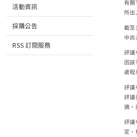
有關
活動資訊
所出
採購公告
截至
中尚
RSS 訂閱服務
評議
因該
處程
評議
評議
摘，
評議
定，