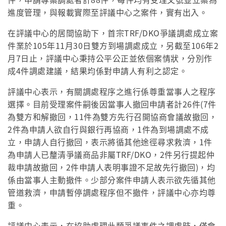
進度管理，與報載實際至評議中心之案件，實有出入。
在評議中心的居間協助下，首宗TRF/DKO爭議調處成立案
件業於105年11月30日雙方到場調處成立，另截至106年2
月7日止，評議中心秉持公平公正並依個案情狀，分別作
成4件調處建議，結果均係對申請人有利之認定。
評議中心表示，有關調處程序之進行係尊重當事人之程序
選擇。目前受理案件嗣後因當事人撤回申請者計26件(7件
為雙方和解撤回，11件為雙方先行召開協商會議故撤回，
2件為申請人欲自行與銀行再協商，1件為到場調處不成
立，申請人自行撤回，表示將循其他途徑尋求救濟，1件
為申請人已釐清爭議商品非屬TRF/DKO，2件另行提起仲
裁申請故撤回，2件申請人表明事證不足故先行撤回)，均
係由當事人主動撤件。少部分案件申請人表示欲先循其他
管道救濟，申請暫停調處程序但不撤件，評議中心亦均尊
重。
評議中心表示，在協助處理此類爭議事件之調處時，僅會