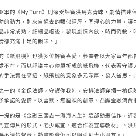
亞軍的《My Turn》則深受評審洪馬克青睞，劇情描
助的動力，則來自過去的類似經歷，同理心的力量，讓
品非常成熟，細細品嚐後，發現劇情內斂，時而倒敘，
情卻充滿十足的韻味。」
的《紙飛機》也獲多位評審喜愛，參賽者以大家童年都
處不在，而以評議中心傳單折成的紙飛機，代表著守護
的手法實在高招，紙飛機的意象多元深厚，發人省思。
之一的《金保法師，守護你我》，安排法師穿插一樁保
予承諾的愛情。以幽默、無厘頭的創意，凸顯金融消費
一提的是《金融三國志—海海人生》這部動畫佳作，評
門宣傳片的形式，老少咸宜，適合作為宣導教材」。洪
聽不清楚聲音，動畫影像仍可以吸引到大小朋友。」