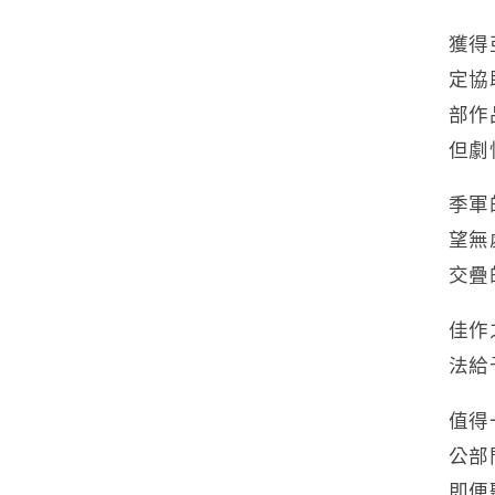
獲得
定協
部作
但劇
季軍
望無
交疊
佳作
法給
值得
公部
即便