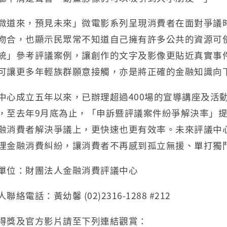
微道來，預見未來」微電影系列呈現消費者在面對爭議
吻合，也顯示民眾常不知道自己擁有許多公共的資源可
統」參考評議案例，讓創作的文字及影像更貼近真實事
可讓更多年輕族群願意接觸，亦是將正確的金融知識向
中心成立五年以來，已辦理超過400場的宣導講座及活
，至去年9月底為止，「申訴暨評議案件紛爭解決率」提
融消費者解決爭議上，更快速也更有效率。未來評議中
理金融消費糾紛，讓消費者不再感到孤立無援、單打獨
單位：財團法人金融消費評議中心
聯絡電話：黃幼馨 (02)2316-1288 #212
得獎及官方影片請至下列連結觀賞：