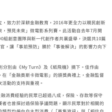
，致力於深耕金融教育，2016年更全力以親民創新
來，預見未來」微電影系列賽。此活動自去年7月開
00組創意團隊與新一代創作者共襄盛舉，決選共10篇
感官，讓「事前預防」勝於「事後解決」的影響力向下
分別由《My Turn》及《紙飛機》摘下。佳作由
。在「金融奧斯卡微電影」的頒獎典禮上，金融監督
次活動的支持與重視。
金融消費經驗的民眾已超過八成，保險、存款等保守
賽者也曾探討過保險爭議問題，顯示民眾對於相關的
的類型均偏向自主型消費（「蒐集資訊」與「相信自