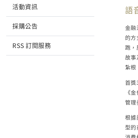
活動資訊
語
採購公告
金融
的方
RSS 訂閱服務
跑，
故事
紮根
首獎
《金
管理
根據
型的
消費