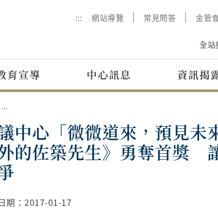
:::
網站導覽
常見問答
金管
全站
教育宣導
中心訊息
資訊揭
評議中心「微微道來，預見未來」微電影系列賽揭曉 《鐵門外的佐築先生》勇奪首獎 讓社會關懷延伸至金融消費紛爭
議中心「微微道來，預見未來
外的佐築先生》勇奪首獎 
爭
日期：
2017-01-17