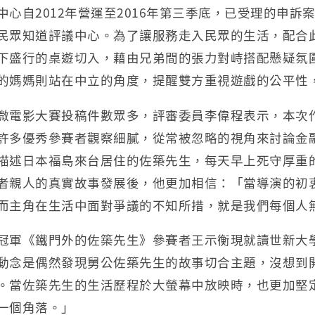
中心自2012年營運至2016年第三季底，已受理的申訴
民眾知道評議中心。為了讓服務走入民眾的生活，配合
下盛行的桌遊切入，藉由兄弟間的張力對峙搭配懸疑氛
的媽媽則站在中立的角度，提醒雙方重視遊戲的公平性
微電影大賽投稿件數眾多，評審委員李偉程表示，本次
許多優秀參賽者觀察細膩，從常被忽略的視角來討論金
描述日本福島來台居住的佐築先生，每天早上死守厚重
者親人的真實故事發展後，他更加相信：「當導演的初
而主角在生活中面對爭議的不知所措，就是我們每個人
冠軍《鐵門外的佐築先生》參賽者王示衡現就讀世新大
動念是偶然發現舅公佐築先生的故事切合主題，沒想到
。當佐築先生的生活歷程於大螢幕中放映時，也更加堅
一個角落。」