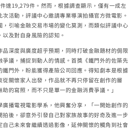
案件達19,279件。然而，根據調查顯示，僅有一成左
此次活動，評議中心邀請專業導演拍攝官方微電影。
圍，引喻金融交易市場的變化莫測，而類似評議中心
，以及對自身風險的認知。
作品深度與廣度超乎預期，同時打破金融題材的侷限
融爭議，捕捉到動人的情感。首獎《鐵門外的佐築先
的鐵門外，盼能獲得產險公司回應。得知劇本是根據
衷從關懷家人出發，作品就不再只停留在創作的層
無助的寫照，而不只是單一的金融消費爭議。」
學廣播電視電影學系，他興奮分享，「一開始創作的
開拍後，卻意外引發自己對家族故事的好奇及進一步
定自己未來會繼續透過影像，延伸關懷的觸角到社會