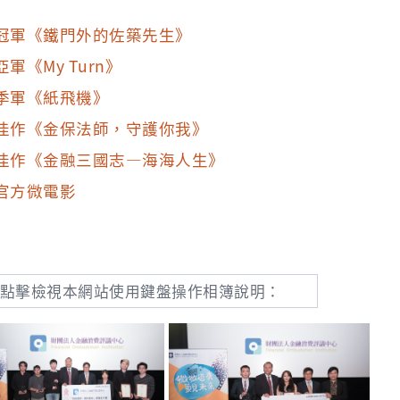
冠軍《鐵門外的佐築先生》
亞軍《My Turn》
季軍《紙飛機》
佳作《金保法師，守護你我》
佳作《金融三國志—海海人生》
官方微電影
片
點擊檢視本網站使用鍵盤操作相簿說明：