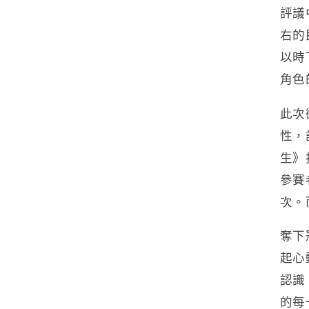
評議
右的
以時
角色
此次
性，
生》
參賽
次。
奪下
起心
認識
的每