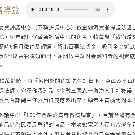
音導覽
消費評議中心（下稱評議中心）依金融消費者保護法設立
式，與年輕世代溝通評議中心的角色，特舉辦「微微道
歷時6個月徵件及評選，祭出百萬總獎金，吸引全台近2
及5部微電影脫穎而出，並開啟民眾對金融知識的視覺
。
30萬揭曉，由《鐵門外的佐築先生》奪下，亞軍及季軍則
保法師，守護你我》及《金融三國志—海海人生》獲得
委員會鄭副主任委員貞茂應邀出席，顯示主管機關對本
評議中心「105年金融消費者習慣調查」，目前台灣有
商品仍為民眾最重視的商品。本次微電影大賽有八成參
經驗並不陌生。此外，消費者普遍認為自己在金融消費