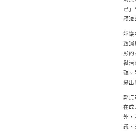
己」
護法
評議
致消
影的
鬆活
聽。
攝出
鄭貞
在成
外，
議，