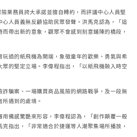
述保險業務員誇大承諾並擅自轉約，而評議中心人員堅
中心人員義無反顧協助民眾發聲。洪馬克認為，「這
時而帶出新的意象，觀眾不會感到刻意鋪陳的橋段，
曾玩過的紙飛機為開端，象徵童年的歡樂、勇氣與希
大眾的堅定立場。李偉程指出，「以紙飛機融入時空
」
險詐騙案、一場購買商品風險的網路戰爭，及一段無
者所遇到的處境。
審用備感驚艷來形容，李偉程認為，「創作顛覆一般
馬克指出，「非常適合於捷運等人潮聚集場所播放，