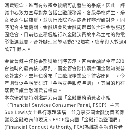
消費觀念，進而有效避免後續可能發生的爭議。因此，評
議中心致力宣導對象包括金融服務業、各級學校師生、婦
女及原住民族群，並與行政院消保處合作辦理研討會，同
時配合主管機關、金融總會及金融周邊單位辦理金融服務
園遊會，目前也正積極進行以金融消費故事為主軸的微電
影徵選競賽，合計辦理宣導活動372場次，總參與人數逾4
萬7千餘人。
金管會蘇主任秘書郁卿致詞時表示，普惠金融是今年G20
會議時的最高核心原則，而金管會除持續辦理金融知識普
及計畫外，去年也發布「金融服務業公平待客原則」，今
年則督促金融業研訂「金融友善服務準則」，其目的均在
落實保護金融消費者權益。
本次研討會特別邀請到英國「金融服務消費者小組」
（Financial Services Consumer Panel, FSCP）主席
Sue Lewis女士進行專題演講，並分享英國金融消費者保
護及金融教育的現況。FSCP是英國「金融行為監理局」
(Financial Conduct Authority, FCA)為維護金融消費者