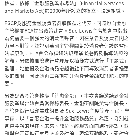
權益，依據「金融服務與市場法」(Financial Services
and Markets Act)於2000年所設立的獨立、法定組織。
FSCP為服務金融消費者群體權益之代表，同時也向金融
主管機關FCA提出政策建言。Sue Lewis主席於會中指出
為何需要一個強大的消費者聲音，因在業者及消費者間之
力量不對等，並說明英國主管機關對於消費者保護的監理
法規原則，FCA會公布詳細法規讓業者遵循及指導法規的
解釋，另依據風險進行監理及以抽樣方式進行「主題式」
監理，她並提及金融商品愈趨複雜下而導致消費者承擔更
多的風險，因此她再三強調提升消費者金融知識能力的重
要。
另為配合金管會推廣「普惠金融」，本次會議邀請到金融
服務業聯合總會吳當傑秘書長、金融研訓院黃博怡院長、
金管會銀行局邱美珠組長及 Sue Lewis主席等產、官、學
專家，以「普惠金融—提升金融服務品質」為題，分別就
普惠金融的現在、未來、教育、經驗等面向進行座談，並
和與會嘉賓進行意見交流及討論，現場互動熱烈，研討會