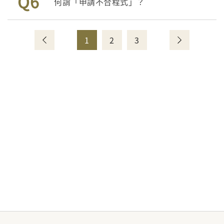
Q6
何謂「申請不合程式」？
1
2
3