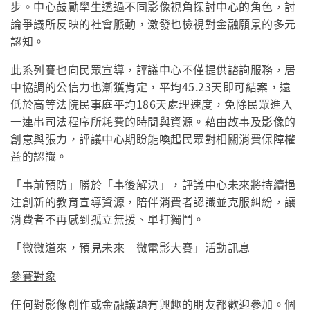
步。中心鼓勵學生透過不同影像視角探討中心的角色，討
論爭議所反映的社會脈動，激發也檢視對金融願景的多元
認知。
此系列賽也向民眾宣導，評議中心不僅提供諮詢服務，居
中協調的公信力也漸獲肯定，平均45.23天即可結案，遠
低於高等法院民事庭平均186天處理速度，免除民眾進入
一連串司法程序所耗費的時間與資源。藉由故事及影像的
創意與張力，評議中心期盼能喚起民眾對相關消費保障權
益的認識。
「事前預防」勝於「事後解決」，評議中心未來將持續挹
注創新的教育宣導資源，陪伴消費者認識並克服糾紛，讓
消費者不再感到孤立無援、單打獨鬥。
「微微道來，預見未來—微電影大賽」活動訊息
參賽對象
任何對影像創作或金融議題有興趣的朋友都歡迎參加。個