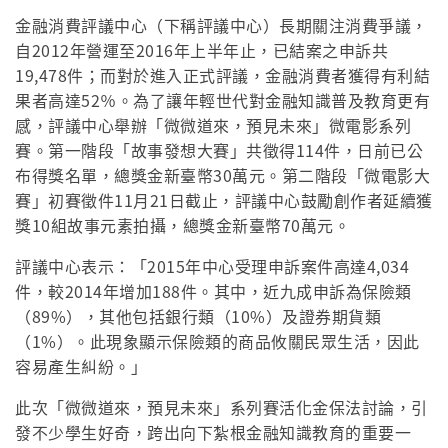
金融消費評議中心（下稱評議中心）長期關注消費爭議，
自2012年營運至2016年上半年止，已結案之申訴共
19,478件；而對於進入正式評議，金融消費者獲得有利結
果者高達52％。為了讓年輕世代對金融知識普及教育更有
感，評議中心舉辦「微微道來，預見未來」微電影系列
賽。第一階段「故事發想大賽」共徵得114件，日前已公
布得獎名單，總獎金新臺幣30萬元。第二階段「微電影大
賽」初賽徵件11月21日截止，評議中心鼓勵創作者延續獲
獎10組故事元素拍攝，總獎金新臺幣70萬元。
評議中心表示：「2015年中心受理申訴案件高達4,034
件，較2014年增加188件。其中，近九成申訴為保險類
（89%），其他包括銀行類（10%）及證券期貨類
（1%）。此現象顯示保險類的商品攸關民眾生活，因此
容易產生糾紛。」
此次「微微道來，預見未來」系列賽活化金保法討論，引
發不少學生好奇，跨出向下紮根金融知識教育的重要一