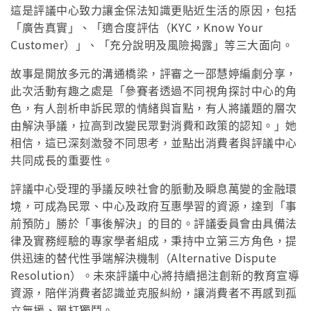
這是評議中心致力讓金保法知識更貼近生活的原因，包括
「廣告真實」、「適合度評估（KYC，Know Your
Customer）」、「充分說明及風險揭露」等三大面向。
故事是開放多元的溝通橋梁，評審之一邵慧婷編劇分享，
此次活動有趣之處是「參賽者透過不同視角探討中心的角
色，有人剖析申訴民眾的情緒與盲點，有人將議題的層次
由解決爭議，拉高到改變民眾對消費和政策的認知。」她
相信，這已深刻激發不同思考，並點出消費者與評議中心
共同成長的重要性。
評議中心受理的爭議反映社會的脈動及瞬息萬變的金融環
境，可成為民眾、中心及政府互惠學習的資源，達到「事
前預防」勝於「事後解決」的目的。評議委員會由具備法
律及實務經驗的專家學者組成，秉持中立第三方角色，提
供迅速的替代性爭端解決機制（Alternative Dispute
Resolution）。未來評議中心將持續挹注創新的教育宣導
資源，陪伴消費者認識並克服糾紛，讓消費者不再感到孤
立無援、單打獨鬥。