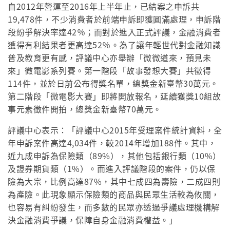
自2012年營運至2016年上半年止，已結案之申訴共
19,478件，不少消費者於前端申訴即獲圓滿處理，申訴階
段紛爭解決率達42％；而對於進入正式評議，金融消費者
獲得有利結果者更高達52％。為了讓年輕世代對金融知識
普及教育更有感，評議中心亦舉辦「微微道來，預見未
來」微電影系列賽。第一階段「故事發想大賽」共徵得
114件，並於日前公布得獎名單，總獎金新臺幣30萬元。
第二階段「微電影大賽」即將開放報名，延續獲獎10組故
事元素徵件開拍，總獎金新臺幣70萬元。
評議中心表示：「評議中心2015年受理案件統計資料，全
年申訴案件高達4,034件，較2014年增加188件。其中，
近九成申訴為保險類（89%），其他包括銀行類（10%）
及證券期貨類（1%）。而進入評議階段的案件，仍以保
險為大宗，比例高達87%，其中七成四為壽險，二成四則
為產險。此現象顯示保險類的商品與民眾生活較為攸關，
也容易有糾紛發生，而多數的民眾亦透過爭議處理機構解
決金融消費爭議，保障自身金融消費權益。」