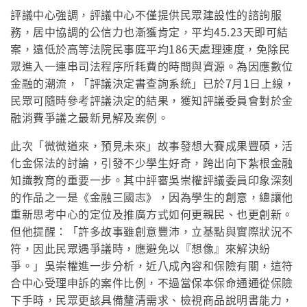
評議中心強調，評議中心不僅提供民眾建設性的諮詢服
務，居中協調的公信力也漸獲肯定，平均45.23天即可結
案，遠低於高等法院民事庭平均186天處理速度，免除民
眾進入一連串司法程序所耗費的時間與資源。為因應數位
金融的潮流，「評議決定書查詢系統」已於7月1日上線，
民眾可隨時參考評議決定的結果，獲知評議委員會對於金
融消費爭議之最新見解及案例。
此次「微微道來，預見未來」故事發想大賽成果豐碩，活
化金保法的討論，引發不少學生好奇，跨出向下紮根金融
知識教育的重要一步。其中評審吳崇權評議委員印象深刻
的作品之一是《金融三國志》，因為學生的創意，總讓他
重新思考中心的定位及推廣方式如何更親民、也更創新。
但他提醒：「許多故事雖創意豐沛，立基點與實際狀況不
符，因此民眾遇爭議時，應避免以『想像』來解決紛
爭。」吳崇權進一步分析，近八成內容和保險有關，這符
合中心受理申訴的案件比例，不過當保本保命通通從保險
下手時，民眾更該具備釐清需求、檢視商品說明書能力，