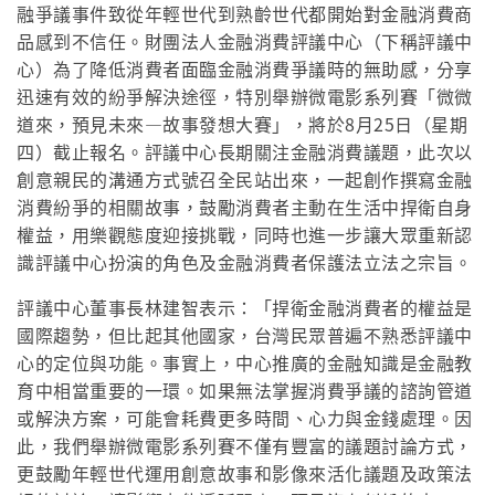
融爭議事件致從年輕世代到熟齡世代都開始對金融消費商
品感到不信任。財團法人金融消費評議中心（下稱評議中
心）為了降低消費者面臨金融消費爭議時的無助感，分享
迅速有效的紛爭解決途徑，特別舉辦微電影系列賽「微微
道來，預見未來—故事發想大賽」，將於8月25日（星期
四）截止報名。評議中心長期關注金融消費議題，此次以
創意親民的溝通方式號召全民站出來，一起創作撰寫金融
消費紛爭的相關故事，鼓勵消費者主動在生活中捍衛自身
權益，用樂觀態度迎接挑戰，同時也進一步讓大眾重新認
識評議中心扮演的角色及金融消費者保護法立法之宗旨。
評議中心董事長林建智表示：「捍衛金融消費者的權益是
國際趨勢，但比起其他國家，台灣民眾普遍不熟悉評議中
心的定位與功能。事實上，中心推廣的金融知識是金融教
育中相當重要的一環。如果無法掌握消費爭議的諮詢管道
或解決方案，可能會耗費更多時間、心力與金錢處理。因
此，我們舉辦微電影系列賽不僅有豐富的議題討論方式，
更鼓勵年輕世代運用創意故事和影像來活化議題及政策法