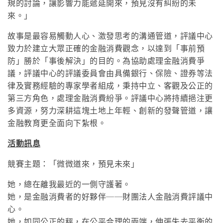
規的討論，讓影響力能遞延開來，預見沒有糾紛的未
來。」
故事是最容易觸動人心、激發思考的溝通管道，評議中心
致力於建立大眾正確的金融消費觀念，以達到「事前預
防」勝於「事後解決」的目的。為協助處理金融消費爭
議，評議中心的評議委員會由具備銀行、保險、證券等法
律及實務經驗的專家學者組成，秉持中立、客觀及公正的
第三方角色，處理金融消費紛爭。評議中心將持續挹注更
多資源，努力深耕這塊土地上年輕、創新的發聲管道，讓
金融教育更全面向下紮根。
活動訊息
競賽主題：「微微道來，預見未來」
她，總在離我最近的一側守護著。
她，是金融消費者的好夥伴──財團法人金融消費評議中
心。
她，如同公正的秤，在公平合理的兩端，伸張失去平衡的