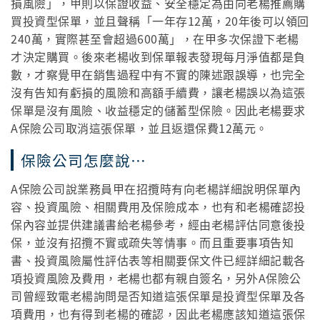
損風險」，甲則以保證收益、安全穩定為由向老楊推薦購
買投資型保單，並且聲稱「一年存12萬，20年後可以領回
240萬，實際甚至會超過600萬」，在甲多次保證下老楊
才決定購買。後來老楊收到保單報表發現每月淨值都是負
數，才察覺甲在銷售過程中有不實的陳述跟誤導，也完全
沒有告知有虧損的風險和高額手續費，讓老楊誤以為這張
保單是沒有風險、收益穩定的儲蓄型保險。因此老楊要求
A保險公司取消這張保單，並且返還保費12萬元。
保險公司怎麼說…
A保險公司說業務員甲在招攬時有向老楊詳細說明保單內
容、投資風險、相關費用及保險成本，也有和老楊確認投
保內容並提供建議書給老楊參考，經由老楊評估同意後投
保，並沒有招攬不實或疏失等情事。而且重要事項告知
書、投資風險屬性評估表等相關要保文件已經詳細記載各
項投資風險及費用，老楊也都有親自簽名，另外A保險公
司曾經致電老楊詢問是否知道這張保單是投資型保單及各
項費用，也有得到老楊的確認，因此老楊應該知道這張保