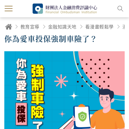
教育宣導
金融知識天地
看漫畫輕鬆學
漫
你為愛車投保強制車險了？