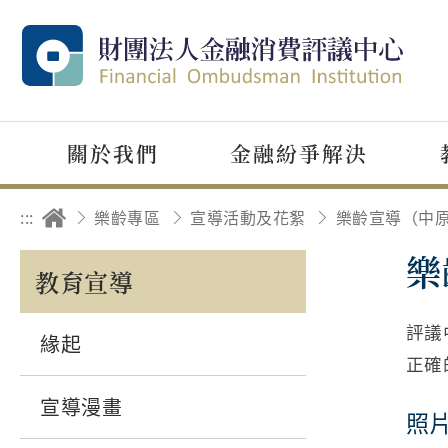
關於我們
金融紛爭解決
:::
樂齡專區
宣導活動及花絮
樂
教育宣導
評議
緣起
正確
宣導漫畫
照