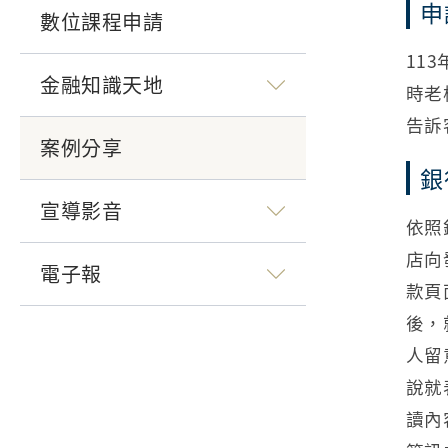
申
數位課程申請
11
金融知識天地
時老
告訴
案例分享
銀
宣導影音
依照
店向
電子報
款頁
後，
人留
說就
讀內