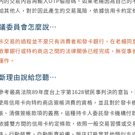
內的交易內容再輸入OTP驗證碼，如果老楊因為自己的
給其他人，對於因此產生的交易風險，依據信用卡約定
議委員會怎麼說…
卡交易的過程並不是只有消費者和發卡銀行，在老楊同
收單銀行或特約商店之間的法律關係已經完成，無從事
運作。
斷理由說給您聽…
參考最高法院89年度台上字第1628號民事判決的意
使用信用卡向特約商店簽帳消費的資格，並且對於發卡
帳、清償簽帳款項的義務，這種持卡人委託發卡機構付
依據雙方間的信用卡約定條款，依照一般交易習慣或交
路、行動裝置、自動販賣設備、飯店訂房等其他類似方