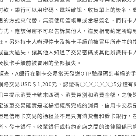
付款，銀行可以用密碼、電話確認、收貨單上的簽名、
思的方式來代替，無須使用簽帳單或當場簽名。而持卡
方式，應該保密不可以告訴其他人，違反相關約定所導
任。另外持卡人辦理停卡及換卡手續前被冒用所產生的
或重大過失，讓其他人知道了交易密碼或其他辨識持卡
及換卡手續前被冒用的全部損失。
經查，A銀行在刷卡交易當天發送OTP驗證碼到老楊的
網路交易USD＄1,200元，認證碼○○○○○○5分
訊中提示消費卡號末四碼、消費幣別和消費金額，之後
定該筆交易確實是老楊授權所完成的消費。信用卡交易
但是信用卡交易的過程並不是只有消費者和發卡銀行，
者、發卡銀行、收單銀行或特約商店之間的法律關係已