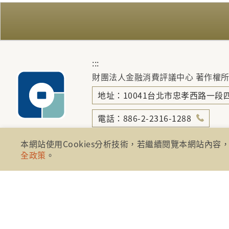
:::
財團法人金融消費評議中心 著作權
地址：10041台北市忠孝西路一段四
電話：886-2-2316-1288
傳真：886-2-2316-1299
本網站使用Cookies分析技術，若繼續閱覽本網站內容，
全政策
。
金融服務專線：1998
金融消費爭議免費服務專線：0800-7898
免費服務專線時間： AM8:30 - PM5:
臨櫃接待服務時間： AM9:00 - PM5: