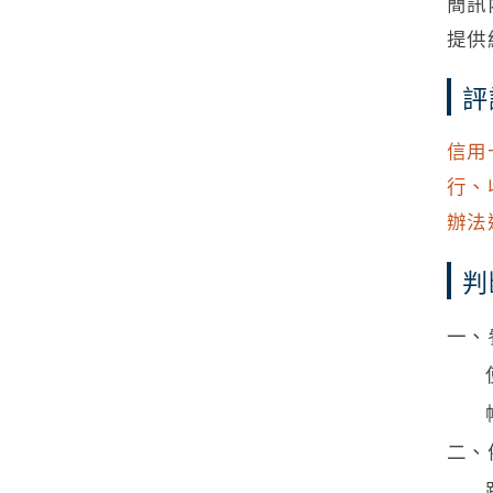
簡訊
提供
評
信用
行、
辦法
判
一、
二、