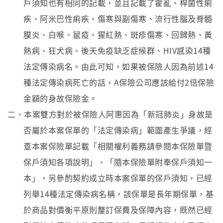
戶須知也有相同的記載，並且記載了霍亂、桿菌性痢
疾、阿米巴性痢疾、傷寒與副傷寒、流行性腦及脊髓
膜炎、白喉、鼠疫、猩紅熱、斑疹傷寒、回歸熱、黃
熱病、狂犬病、後天免疫缺乏症候群、HIV感染14種
法定傳染病名。由此可知，如果被保險人因為前述14
種法定傳染病死亡的話，A保險公司應該給付2倍保險
金額的身故保險金。
二、本案雙方對於被保險人阿惠因為「新冠肺炎」身故是
否屬於本案保單的「法定傳染病」範圍產生爭議，經
查本案保險單記載「相關權利義務請參閱本保險單暨
保戶須知各項說明」、「隨本保險單附奉保戶須知一
本」，另參酌契約成立時本案保單的保戶須知，已經
列舉14種法定傳染病名稱，該保單是長年期保單，基
於商品對價衡平原則釐訂保費及保障內容，既然已經