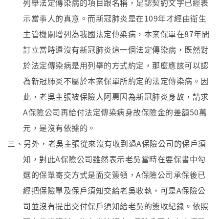
列舉法定傳染病的項目跟名稱，足認契約文字已經表
示當事人的真意。而新冠肺炎是在109年才經由衛生
主管機關增列為我國法定傳染病，本案保單在87年間
訂立當時還沒有新冠肺炎這一個法定傳染病，既然對
於法定傳染病是用列舉的方式約定，那麼應該可以認
為新冠肺炎不屬於本案保單所約定的法定傳染病。因
此，老吳主張被保險人阿惠因為新冠肺炎身故，請求
A保險公司再給付法定傳染病身故保險金的差額50萬
元，是沒有依據的。
三、另外，老吳主張從來沒有收到過A保險公司的保戶須
知，對此A保險公司雖然表示老吳當時在要保書中勾
選的保單寄交方式是面交簽領，A保險公司承保後已
經把保險單及保戶須知交給老吳收執，可是A保險公
司並沒有提出交付保戶須知給老吳的簽收紀錄。依照