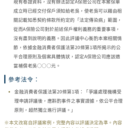
現有卷證資料，沒有辦法認定A保險公司在本案保單
成立時已經交付保戶須知給老吳，使老吳可以藉由相
關記載知悉契約條款所約定的「法定傳染病」範圍，
從而A保險公司對於前述保戶權利義務的重要事項，
沒有盡到說明的義務。因此評議中心衡酌本案相關情
節，依據金融消費者保護法第20條第1項所揭示的公
平合理原則及個案具體情狀，認定A保險公司應該適
當補償老吳○○○元。
參考法令：
金融消費者保護法第20條第1項：「爭議處理機構受
理申請評議後，應斟酌事件之事實證據，依公平合理
原則，超然獨立進行評議。」
※本文改寫自評議案例，完整內容以評議決定為準。內容