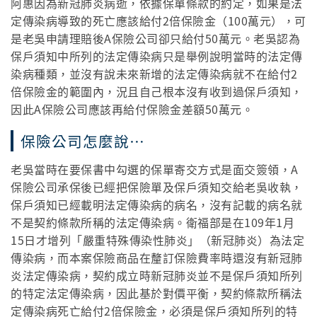
阿惠因為新冠肺炎病逝，依據保單條款的約定，如果是法
定傳染病導致的死亡應該給付2倍保險金（100萬元），可
是老吳申請理賠後A保險公司卻只給付50萬元。老吳認為
保戶須知中所列的法定傳染病只是舉例說明當時的法定傳
染病種類，並沒有說未來新增的法定傳染病就不在給付2
倍保險金的範圍內，況且自己根本沒有收到過保戶須知，
因此A保險公司應該再給付保險金差額50萬元。
保險公司怎麼說…
老吳當時在要保書中勾選的保單寄交方式是面交簽領，A
保險公司承保後已經把保險單及保戶須知交給老吳收執，
保戶須知已經載明法定傳染病的病名，沒有記載的病名就
不是契約條款所稱的法定傳染病。衛福部是在109年1月
15日才增列「嚴重特殊傳染性肺炎」（新冠肺炎）為法定
傳染病，而本案保險商品在釐訂保險費率時還沒有新冠肺
炎法定傳染病，契約成立時新冠肺炎並不是保戶須知所列
的特定法定傳染病，因此基於對價平衡，契約條款所稱法
定傳染病死亡給付2倍保險金，必須是保戶須知所列的特