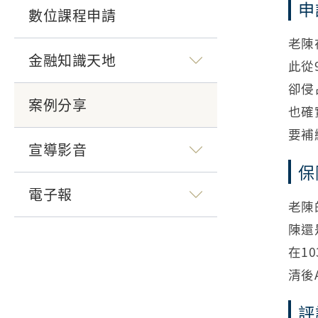
申
數位課程申請
老陳
金融知識天地
此從
卻侵
案例分享
也確
要補
宣導影音
保
電子報
老陳
陳還
在1
清後
評