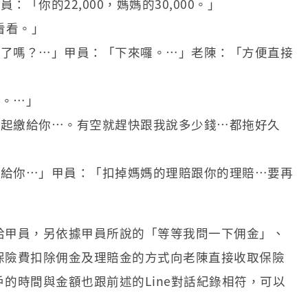
「你的22,000，媽媽的30,000。」
看看。」
下來了嗎？…」甲員：「下來囉。…」老陳：「方便直接
囉。…」
，一起繳給你…。有空就趕快跟我說多少錢…都拖好久
少錢給你…」甲員：「扣掉媽媽的理賠跟你的理賠…要再
給甲員，另依據甲員所說的「等等我問一下佣金」、
保險費扣除佣金及理賠金的方式向老陳直接收取保險
的時間與金額也跟前述的Line對話紀錄相符，可以