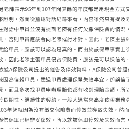
另老陳表示95年到107年間其餘的年度都是用現金方
來證明，然而從前述對話紀錄來看，內容雖然只有提及老
在對話中甲員並沒有提到老陳有任何欠繳保險費的情況
員，否則甲員應該會向老陳催討才對。因此，老陳主張9
費給甲員，應該可以認為是真的。而由於該保單事實上從
效，因此老陳主張甲員侵占保險費，應該是可以採信的
依據A保險公司提出的催告及停效資料，A保險公司曾經在
陳因為信賴甲員，透過甲員處理保單失效事宜，卻誤信
費，而且多次找甲員申辦理賠也都有收到理賠金額，所
於長期性、繼續性的契約，一般人通常會高度依賴業務
103年起就因為沒有繳交保險費而停效並導致失效，然
誤信保單已經辦妥復效，所以就該保單停效及失效而言