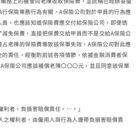
用職務上的機會向老陳收取保險費，並謊稱已經辦妥復
執行保險業務行為有關，A保險公司對於甲員的行為應
人員，也應該知道保險費應交付給保險公司，即便透
了減免保費，直接把保費交給甲員而不是交給A保險公
侵占老陳的保險費導致該保單失效，A保險公司對此應
全的責任，經衡酌前述各項情節，依據金融消費者保
定A保險公司應該補償老陳〇〇〇元，並且同意該保單
之權利者，負損害賠償責任。…。」
他人之權利者，由僱用人與行為人連帶負損害賠償責