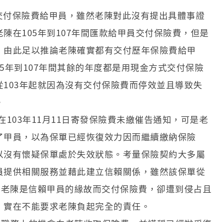
式交付保險費給甲員，雖然老陳對此沒有提出具體事證
陳在105年到107年間匯款給甲員交付保險費，但是
，由此足以推論老陳確實都有交付歷年保險費給甲
5年到107年間其餘的年度都是用現金方式交付保險
103年起就因為沒有交付保險費而停效並且導致失
。
103年11月11日寄發保險費未繳催告通知，可是老
了甲員，以為保單已經恢復效力因而繼續繳納保險
以沒有懷疑保單處於失效狀態。考量保險契約大多屬
員提供相關服務並藉此建立信賴關係，雖然該保單從
而老陳是信賴甲員的緣故而交付保險費，卻遭到侵占且
，實在不能要求老陳負起完全的責任。