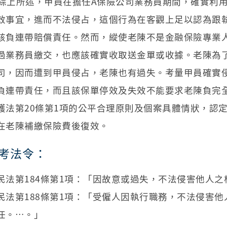
綜上所述，甲員在擔任A保險公司業務員期間，確實利
效事宜，進而不法侵占，這個行為在客觀上足以認為跟
該負連帶賠償責任。然而，縱使老陳不是金融保險專業
過業務員繳交，也應該確實收取送金單或收據。老陳為
司，因而遭到甲員侵占，老陳也有過失。考量甲員確實
負連帶責任，而且該保單停效及失效不能要求老陳負完
護法第20條第1項的公平合理原則及個案具體情狀，認
在老陳補繳保險費後復效。
考法令：
民法第184條第1項：「因故意或過失，不法侵害他人
民法第188條第1項：「受僱人因執行職務，不法侵害
任。…。」