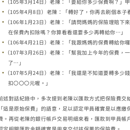
（105年3月14日）老陳：「要給你多少保費啊？」甲員：
（105年4月8日）老陳：「轉好了，你再去刷個本子
（106年1月23日）老陳：「請問媽媽的保險理賠
在保費內扣除嗎？你算看看還要多少再轉給你…」
（106年4月21日）老陳：「我跟媽媽的保費轉給你
（107年3月26日）老陳：「幫我加上今年的保費
了…」
（107年5月24日）老陳：「我還是不知道要轉多
扣〇〇〇元喔。」
前述對話紀錄中，多次提到老陳以匯款方式把保險費交
「這是原始保費」的語意，足以認定甲員確實是以應繳
費。再從老陳的銀行帳戶交易明細來看，匯款到甲員帳戶
認定相關匯款金額確實是用來交付該保單的保險費。