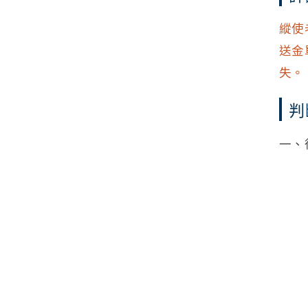
縱使
送金
失。
判
一、