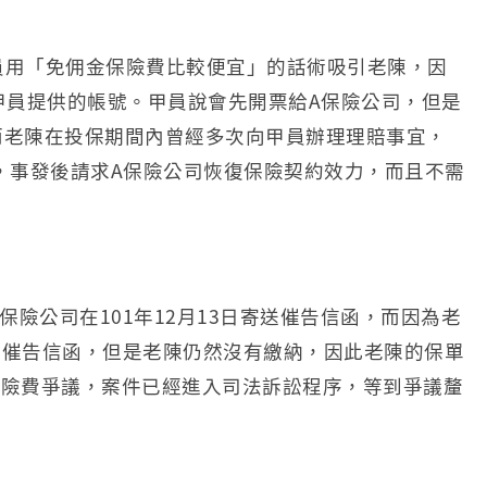
員用「免佣金保險費比較便宜」的話術吸引老陳，因
到甲員提供的帳號。甲員說會先開票給A保險公司，但是
而老陳在投保期間內曾經多次向甲員辦理理賠事宜，
，事發後請求A保險公司恢復保險契約效力，而且不需
保險公司在101年12月13日寄送催告信函，而因為老
墊繳催告信函，但是老陳仍然沒有繳納，因此老陳的保單
占保險費爭議，案件已經進入司法訴訟程序，等到爭議釐